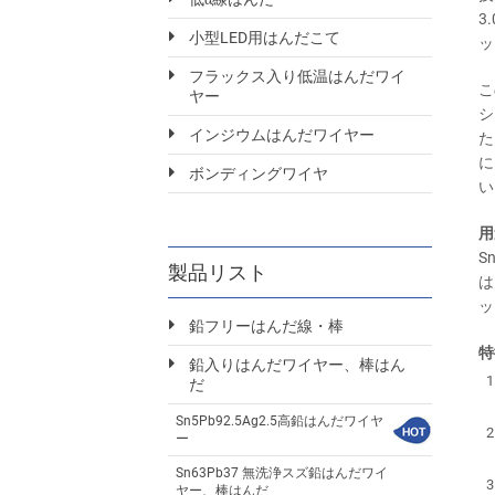
3
小型LED用はんだこて
ッ
フラックス入り低温はんだワイ
こ
ヤー
シ
インジウムはんだワイヤー
た
に
ボンディングワイヤ
い
用
S
製品リスト
は
ッ
鉛フリーはんだ線・棒
特
鉛入りはんだワイヤー、棒はん
だ
Sn5Pb92.5Ag2.5高鉛はんだワイヤ
ー
Sn63Pb37 無洗浄スズ鉛はんだワイ
ヤー、棒はんだ