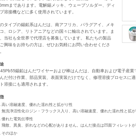
.0mmまであります。電解錫メッキ、ウェーブソルダー、ディ
プ溶接機などに多く使用されています。
のタイプの錫鉛系はんだは、南アフリカ、パラグアイ、メキ
コ、ロシア、リトアニアなどの国々に輸出されています。ま
、当社も全世界で代理店を募集しています。 私たちの製品
ご興味をお持ちの方は、ぜひお気軽にお問い合わせくださ
。
途
n45Pb55錫鉛はんだワイヤーおよび棒はんだは、自動車および電子産
んだ付け作業、部品実装、表面実装だけでなく、修理溶接プロセスに適
ト溶接にも適用されます。
徴
高い溶融速度、優れた濡れ性と拡がり性
無洗浄活性化ロジン・フラックス入り、高い溶融速度、優れた濡れ性と拡が
優れた電気伝導性
飛散、異臭、折れなどの心配がありません。はんだ接点は凹面フィレットが
そのほか