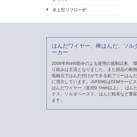
卓上型リフロー炉
はんだワイヤー、棒はんだ、ソル
ーカー
2006年RoHS指令のよる使用の規制以来、
り組みは主流となりました。また部品の耐
低融点ではんだ付けができる鉛フリーはん
に増大しています。JUFENGはOEMサービ
はんだワイヤー（直径0.1mm以上）、はん
クス、ソルダペースト、はんだ粉末など豊
ます。