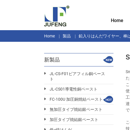
Home
Home
製品
鉛入りはんだワイヤー、棒
新製品
S
JL-CS-F01ビアフィル銅ペース
た
ト
こ
JL-CS01導電性銅ペースト
使
工
FC-100U 加圧銅焼結ペースト
達
無加圧タイプ焼結銀ペースト
で
加圧タイプ焼結銀ペースト
こ
技
低α線はんだ