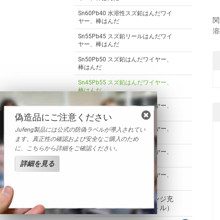
Sn60Pb40 水溶性スズ鉛はんだワイ
関
ヤー、棒はんだ
溶
Sn55Pb45 スズ鉛リールはんだワイ
ヤー、棒はんだ
Sn50Pb50 スズ鉛はんだワイヤー、
棒はんだ
Sn45Pb55 スズ鉛はんだワイヤー、
棒はんだ
Sn40Pb60 スズ鉛はんだワイヤー、
棒はんだ
偽造品にご注意ください
Sn35Pb65 スズ鉛はんだワイヤー、
Jufeng製品には公式の防偽ラベルが導入されてい
棒はんだ
ます。真正性の確認および安全なご購入のため
に、こちらから詳細をご確認ください。
Sn30Pb70 スズ鉛はんだワイヤー、
棒はんだ
詳細を見る
Sn25Pb75 スズ鉛はんだワイヤー、
棒はんだ
ソルダペースト（シリンジ充
填、ディスペンサーボトル）