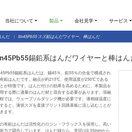
当社について
製品
会社見学
サービス
はんだ
Sn45Pb55 スズ鉛はんだワイヤー、棒はんだ
Sn45Pb55錫鉛系はんだワイヤーと棒はん
n45Pb55錫鉛系はんだは、錫45％、鉛55％の合金で構成され
有鉛はんだです。融点が約215℃、使用温度が250℃である
とが特徴です。はんだ付けの効果を高めるために、本製品を
用する際に適量のはんだ材と混合する必要があります。溶融
程では、ウェーブソルダリング機が必要です。液相線温度に
すると、液状スズを直接プリント回路基板に流し込むことが
きます。
の有鉛はんだは活性化のロジン・フラックスを採用し、高い
術力で調合しています。はんだ線なら、直径は0.35mmから