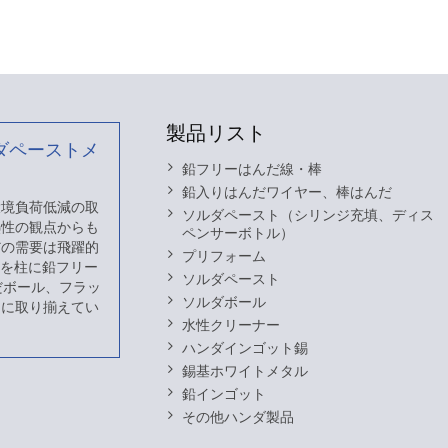
製品リスト
ダペーストメ
鉛フリーはんだ線・棒
鉛入りはんだワイヤー、棒はんだ
 環境負荷低減の取
ソルダペースト（シリンジ充填、ディス
熱性の観点からも
ペンサーボトル）
だの需要は飛躍的
プリフォーム
スを柱に鉛フリー
ソルダペースト
だボール、フラッ
ソルダボール
富に取り揃えてい
水性クリーナー
ハンダインゴット錫
錫基ホワイトメタル
鉛インゴット
その他ハンダ製品