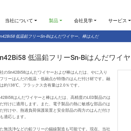
当社について
製品
会社見学
サービス
Sn42Bi58 低温鉛フリーSn-Biはんだワイヤー、棒はんだ
Sn42Bi58 低温鉛フリーSn-Biはんだワ
社のSn42Bi58はんだワイヤーおよび棒はんだは、やに入り
フリーはんだの低温・低融点が特徴のはんだ付け材です。融
は約138℃、フラックス含有量は2.0％です。
n42Bi58はんだワイヤーと棒はんだは、高精度のLED製品のは
だ付けに適用します。また、電子製品の熱に敏感な部品のは
だ付けや、熱過負荷保護装置と安全部品の両方のはんだ付け
も適応します。
た無洗浄などの鉛フリーの錫線製造も可能です。現在、当社