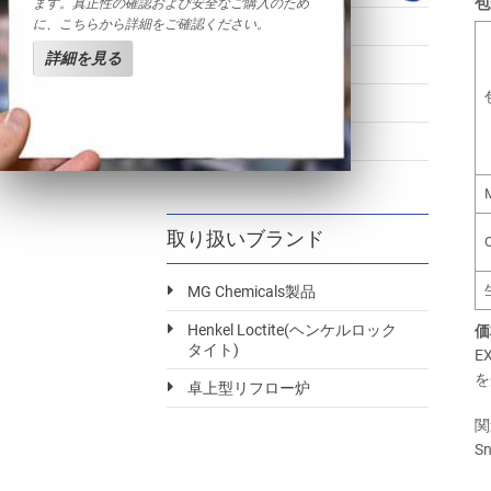
包
ます。真正性の確認および安全なご購入のため
に、こちらから詳細をご確認ください。
ハンダインゴット錫
詳細を見る
錫基ホワイトメタル
鉛インゴット
その他ハンダ製品
取り扱いブランド
MG Chemicals製品
Henkel Loctite(ヘンケルロック
価
タイト)
E
を
卓上型リフロー炉
関
S