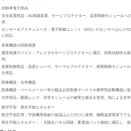
自動車電子部品
安全装置部品：AC保護装置、サージプロテクター、温度制御モジュールへ
保。
センサー＆アクチュエータ：電子制御ユニット（ECU）のセンサーはんだ
に対応。
産業機器の回路保護
避雷保護デバイス：アレスタやサージプロテクターに適応。回路信頼性を維
現。
産業制御部品：温度ヒューズ、サーマルプロテクター、精密制御モジュール
を保証。
医療機器・光学機器
医療機器：ペースメーカー等の植込み型医療デバイスや携帯型診断機器に使
光学部品：眼鏡レンズ、光学モジュールの確実な接合を実現。熱による光学
航空宇宙・再生可能エネルギー
航空宇宙応用：宇宙機用基板の低温はんだ付けに使用。極限温度環境下でも
再生可能エネルギー：：太陽光パネル回路、蓄電池パック接続に適応し、接