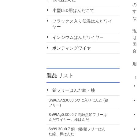
の
小型LED用はんだこて
す
な
フラックス入り低温はんだワイ
ヤー
現
インジウムはんだワイヤー
は
国
ボンディングワイヤ
合
用
製品リスト
鉛フリーはんだ線・棒
Sn96.5Ag3Cu0.5やに入りはんだ (鉛
フリー)
Sn99Ag0.3Cu0.7 高融点鉛フリーは
んだワイヤー、棒はんだ
Sn99.3Cu0.7 銅・錫/鉛フリーはん
だ線、棒はんだ