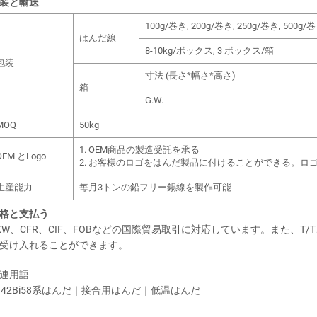
装と輸送
100g/巻き, 200g/巻き, 250g/巻き, 500g/
はんだ線
8-10kg/ボックス, 3 ボックス/箱
包装
寸法 (長さ*幅さ*高さ)
箱
G.W.
MOQ
50kg
1. OEM商品の製造受託を承る
OEM とLogo
2. お客様のロゴをはんだ製品に付けることができる。ロ
生産能力
毎月3トンの鉛フリー錫線を製作可能
格と支払う
XW、CFR、CIF、FOBなどの国際貿易取引に対応しています。また、
受け入れることができます。
連用語
n42Bi58系はんだ｜接合用はんだ｜低温はんだ