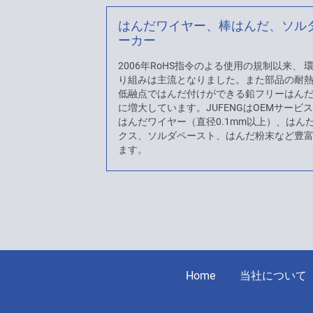
はんだワイヤー、棒はんだ、ソル
ーカー
2006年RoHS指令のよる使用の規制以来、
り組みは主流となりました。また部品の耐
低融点ではんだ付けができる鉛フリーはん
に増大しています。JUFENGはOEMサービ
はんだワイヤー（直径0.1mm以上）、はん
クス、ソルダペースト、はんだ粉末など豊
ます。
Home
当社について