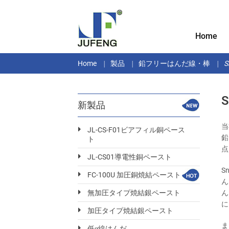
Home
Home
製品
鉛フリーはんだ線・棒
新製品
当
JL-CS-F01ビアフィル銅ペース
鉛
ト
点
JL-CS01導電性銅ペースト
S
FC-100U 加圧銅焼結ペースト
ん
ん
無加圧タイプ焼結銀ペースト
に
加圧タイプ焼結銀ペースト
ま
低α線はんだ