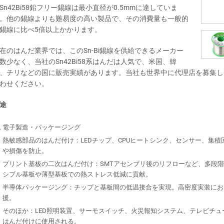
Sn42Bi58鉛フリー錫線は最小直径が0.5mmに達していま
。他の錫線よりも難易度の高い製品で、その消費量も一般的
錫線に比べ5倍以上かかります。
在のはんだ業界では、このSn-Bi錫線を供給できるメーカー
数少なく、当社のSn42Bi58系はんだは人気で、米国、韓
、チリなどの国に販売実績があります。当社も世界中に代理店を募集し
わせください。
途
電子製造・パッケージング
熱敏感部品のはんだ付け：LEDチップ、CPUヒートシンク、センサー、集積
や損傷を防止。
プリント基板の二次はんだ付け：SMTアセンブリ後のリフローなど、多段階
シブル基板や薄型基板での熱ストレス低減に貢献。
半導体パッケージング：チップと基板間の低温接合を実現。高密度実装にお
援。
そのほか：LED照明装置、サーモスイッチ、火災報知システム、テレビチ
はんだ付けに使用される。