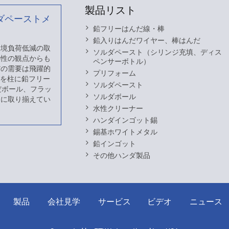
製品リスト
ダペーストメ
鉛フリーはんだ線・棒
鉛入りはんだワイヤー、棒はんだ
 環境負荷低減の取
ソルダペースト（シリンジ充填、ディス
熱性の観点からも
ペンサーボトル）
だの需要は飛躍的
プリフォーム
スを柱に鉛フリー
ソルダペースト
だボール、フラッ
ソルダボール
富に取り揃えてい
水性クリーナー
ハンダインゴット錫
錫基ホワイトメタル
鉛インゴット
その他ハンダ製品
製品
会社見学
サービス
ビデオ
ニュース