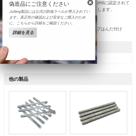
取得した当社は、環境にやさしい製品もSGS 、RoHSに認定されて
偽造品にご注意ください
います。高信頼性のはんだ製品をお客様にお届けします。
Jufeng製品には公式の防偽ラベルが導入されてい
ます。真正性の確認および安全なご購入のため
関連名称
に、こちらから詳細をご確認ください。
SnAgCu系はんだ | 電子実装はんだ棒｜ディップはんだ付け
詳細を見る
送信
他の製品