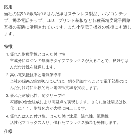
応用
当社の錫96.5銀3銅0.5はんだ線はステンレス製品、パソコンチッ
プ、携帯電話チップ、LED、プリント基板など各種高精度電子回路
基板の実装に活用されています。また小型電子機器の修復にも適し
ます。
特徴
優れた耐疲労性とはんだ付け性
主成分にロジンの無洗浄タイプフラックスが入ることで、良好なは
んだ付け性を確保します。
高い電気抵抗率と電気伝導率
当社の錫96.5銀3銅0.5はんだは、銅を添加することで電子部品のは
んだ付け時に比較的高い電気抵抗率を実現します。
優れた耐酸化性、耐クリープ性
3種類の合金組成により高融点を実現します。さらに当社製品は軟
化しにくく、耐酸化力が大幅に向上します。
優れたはんだ付け性、はんだ付け速度、濡れ性、流動性
活性化フラックス入り、優れたフラックス効果を発揮します。
仕様