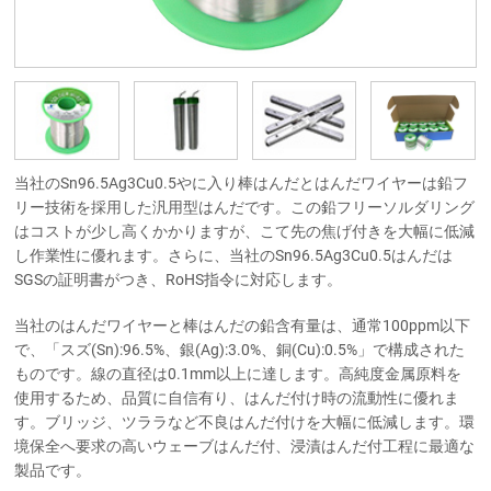
当社のSn96.5Ag3Cu0.5やに入り棒はんだとはんだワイヤーは鉛フ
リー技術を採用した汎用型はんだです。この鉛フリーソルダリング
はコストが少し高くかかりますが、こて先の焦げ付きを大幅に低減
し作業性に優れます。さらに、当社のSn96.5Ag3Cu0.5はんだは
SGSの証明書がつき、RoHS指令に対応します。
当社のはんだワイヤーと棒はんだの鉛含有量は、通常100ppm以下
で、「スズ(Sn):96.5%、銀(Ag):3.0%、銅(Cu):0.5%」で構成された
ものです。線の直径は0.1mm以上に達します。高純度金属原料を
使用するため、品質に自信有り、はんだ付け時の流動性に優れま
す。ブリッジ、ツララなど不良はんだ付けを大幅に低減します。環
境保全へ要求の高いウェーブはんだ付、浸漬はんだ付工程に最適な
製品です。