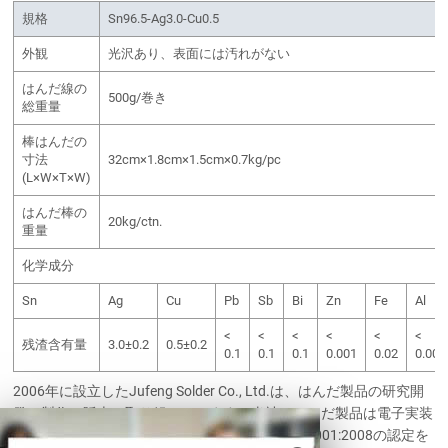
規格
Sn96.5-Ag3.0-Cu0.5
外観
光沢あり、表面には汚れがない
はんだ線の
500g/巻き
総重量
棒はんだの
寸法
32cm×1.8cm×1.5cm×0.7kg/pc
(L×W×T×W)
はんだ棒の
20kg/ctn.
重量
化学成分
Sn
Ag
Cu
Pb
Sb
Bi
Zn
Fe
Al
<
<
<
<
<
<
残渣含有量
3.0±0.2
0.5±0.2
0.1
0.1
0.1
0.001
0.02
0.001
2006年に設立したJufeng Solder Co., Ltd.は、はんだ製品の研究開
発、製作、販売に取り組んでいます。当社のはんだ製品は電子実装
に広く活用されています。ISO9001:2000とISO9001:2008の認定を