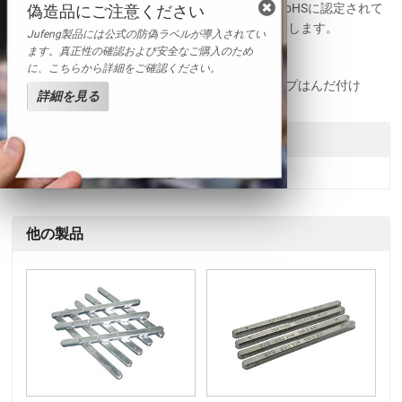
取得した当社は、環境にやさしい製品もSGS 、RoHSに認定されて
偽造品にご注意ください
います。高信頼性のはんだ製品をお客様にお届けします。
Jufeng製品には公式の防偽ラベルが導入されてい
ます。真正性の確認および安全なご購入のため
関連名称
に、こちらから詳細をご確認ください。
SnAgCu系はんだ | 電子実装はんだ棒｜ディップはんだ付け
詳細を見る
送信
他の製品