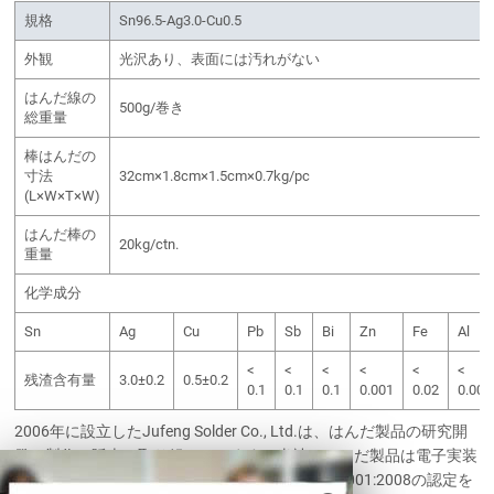
規格
Sn96.5-Ag3.0-Cu0.5
外観
光沢あり、表面には汚れがない
はんだ線の
500g/巻き
総重量
棒はんだの
寸法
32cm×1.8cm×1.5cm×0.7kg/pc
(L×W×T×W)
はんだ棒の
20kg/ctn.
重量
化学成分
Sn
Ag
Cu
Pb
Sb
Bi
Zn
Fe
Al
<
<
<
<
<
<
残渣含有量
3.0±0.2
0.5±0.2
0.1
0.1
0.1
0.001
0.02
0.001
2006年に設立したJufeng Solder Co., Ltd.は、はんだ製品の研究開
発、製作、販売に取り組んでいます。当社のはんだ製品は電子実装
に広く活用されています。ISO9001:2000とISO9001:2008の認定を