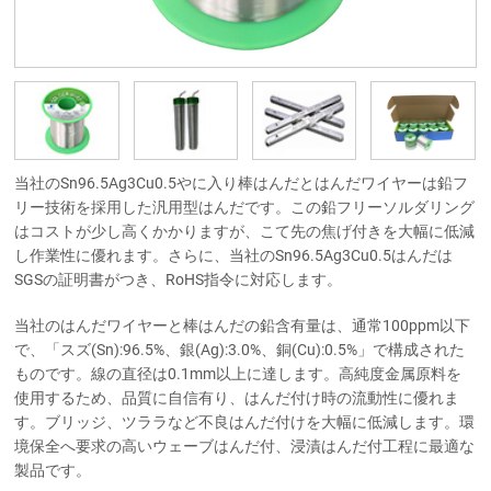
当社のSn96.5Ag3Cu0.5やに入り棒はんだとはんだワイヤーは鉛フ
リー技術を採用した汎用型はんだです。この鉛フリーソルダリング
はコストが少し高くかかりますが、こて先の焦げ付きを大幅に低減
し作業性に優れます。さらに、当社のSn96.5Ag3Cu0.5はんだは
SGSの証明書がつき、RoHS指令に対応します。
当社のはんだワイヤーと棒はんだの鉛含有量は、通常100ppm以下
で、「スズ(Sn):96.5%、銀(Ag):3.0%、銅(Cu):0.5%」で構成された
ものです。線の直径は0.1mm以上に達します。高純度金属原料を
使用するため、品質に自信有り、はんだ付け時の流動性に優れま
す。ブリッジ、ツララなど不良はんだ付けを大幅に低減します。環
境保全へ要求の高いウェーブはんだ付、浸漬はんだ付工程に最適な
製品です。