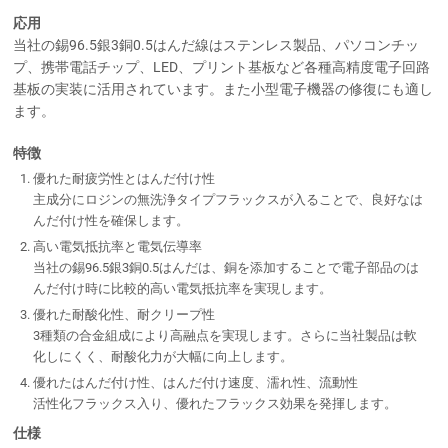
応用
当社の錫96.5銀3銅0.5はんだ線はステンレス製品、パソコンチッ
プ、携帯電話チップ、LED、プリント基板など各種高精度電子回路
基板の実装に活用されています。また小型電子機器の修復にも適し
ます。
特徴
優れた耐疲労性とはんだ付け性
主成分にロジンの無洗浄タイプフラックスが入ることで、良好なは
んだ付け性を確保します。
高い電気抵抗率と電気伝導率
当社の錫96.5銀3銅0.5はんだは、銅を添加することで電子部品のは
んだ付け時に比較的高い電気抵抗率を実現します。
優れた耐酸化性、耐クリープ性
3種類の合金組成により高融点を実現します。さらに当社製品は軟
化しにくく、耐酸化力が大幅に向上します。
優れたはんだ付け性、はんだ付け速度、濡れ性、流動性
活性化フラックス入り、優れたフラックス効果を発揮します。
仕様