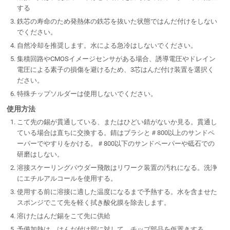
する
鉄芯の寿命のため発熱体の鉄芯を抜いた状態ではんだ付けをしない
でください。
自然冷却を推奨します。水による急冷はしないでください。
集積回路やCMOSイメージセンサがある場合、誘導電圧やドレイン
電圧による素子の損傷を避けるため、3芯はんだ付け装置を選択く
ださい。
特殊チップソルダーは使用しないでください。
使用方法
こて先の錫が貫通している、またはひどい錆がないか見る。貫通し
ている場合は直ちに交換する。錆はブラシと＃800以上のサンドペ
ーパーでやすりをかける。＃800以下のサンドペーパーや砥石での
研磨はしない。
溶接スケーリングパウダー飛散はリワーク装置の汚れになる。洗浄
にエチルアルコールを使用する。
使用する前に溶接に適した温度になるまで予熱する。水を含ませた
スポンジでこて先を軽く拭き酸化膜を除去します。
溶けたはんだ錫をこて先に供給
予備加熱は、はんだ付け部に対して、チップ部品を仮置きする。