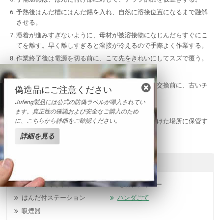
予熱後はんだ槽にはんだ錫を入れ、自然に溶接位置になるまで融解
させる。
溶着が進みすぎないように、母材が被溶接物になじんだらすぐにこ
てを離す。早く離しすぎると溶接が冷えるので手際よく作業する。
作業終了後は電源を切る前に、こて先をきれいにしてスズで覆う。
メンテナンスと保管
鉄芯の交換には鉄芯にチップがあるか確認する。交換前に、古いチ
偽造品にご注意ください
ップを除去する。
Jufeng製品には公式の防偽ラベルが導入されてい
管内の酸性皮膜を除去し、鉄芯を交換する。
ます。真正性の確認および安全なご購入のため
に、こちらから詳細をご確認ください。
こて先の酸化や絶縁低下を防ぐため高温多湿を避けた場所に保管す
る。
詳細を見る
関連製品
ハンダごてキット
電動ドライバー
はんだ付ステーション
ハンダごて
吸煙器