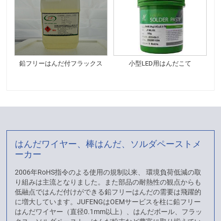
鉛フリーはんだ付フラックス
小型LED用はんだこて
はんだワイヤー、棒はんだ、ソルダペーストメ
ーカー
2006年RoHS指令のよる使用の規制以来、 環境負荷低減の取
り組みは主流となりました。また部品の耐熱性の観点からも
低融点ではんだ付けができる鉛フリーはんだの需要は飛躍的
に増大しています。JUFENGはOEMサービスを柱に鉛フリー
はんだワイヤー（直径0.1mm以上）、はんだボール、フラッ