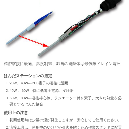
精密溶接に最適。温度制御、独自の発熱体は最低限ドレイン電圧
はんだステーションの選定
20W、40W---PCB素子の溶接に適用
40W 、60W---特に低電圧電源、変圧器
60W、80W---溶接棒心線、ラジエーター付き素子、大きな熱量を必
要とするはんだ接合
使用上の注意
初回使用時は少量の煙が発生しますが、安心してご使用ください。
溶接工具は、使用中のやけどや引火を防ぐため作業スタンドに配置