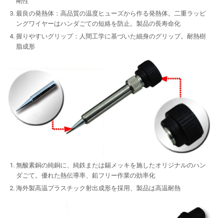
剛性
最良の発熱体：高品質の温度ヒューズから作る発熱体。二重ラッピ
ングワイヤーはハンダごての短絡を防止。製品の長寿命化
握りやすいグリップ：人間工学に基づいた細身のグリップ。耐熱樹
脂成形
無酸素銅の純銅に、純鉄または錫メッキを施したオリジナルのハン
ダごて。優れた熱伝導率、鉛フリー作業の効率化
海外製高温プラスチック射出成形を採用、製品は高温耐熱